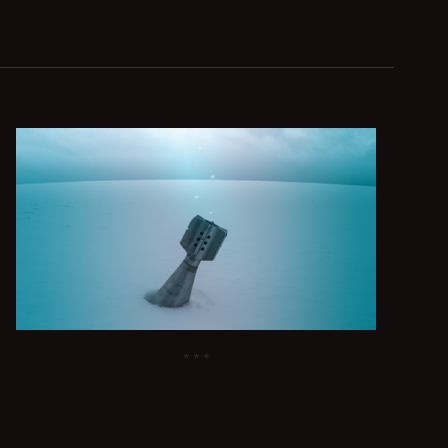
* * *