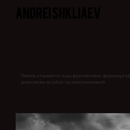
Память отзывается лишь фрагментами, формируя обр
днем несем за собой груз воспоминаний.