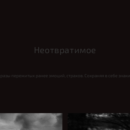
Неотвратимое
азы пережитых ранее эмоций, страхов. Сохраняя в себе знаки