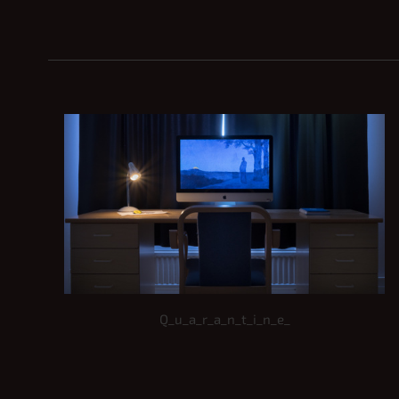
Q_u_a_r_a_n_t_i_n_e_